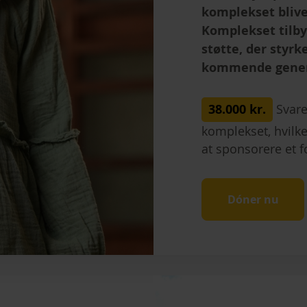
komplekset bliver
Komplekset tilby
støtte, der styrk
kommende gener
38.000 kr.
Svare
komplekset, hvilke
at sponsorere et f
Dóner nu