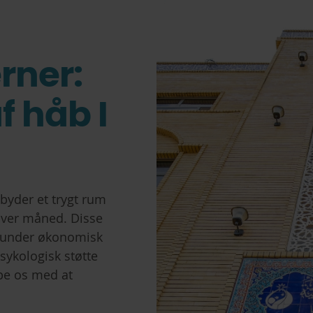
rner:
f håb I
lbyder et trygt rum
hver måned. Disse
herunder økonomisk
sykologisk støtte
pe os med at