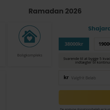
Ramadan 2026
Shajar
38000kr
1900
Boligkompleks
Svarende til at bygge 5 kva
indtægter til kontinu
De angivne donationsbeløb er kun v