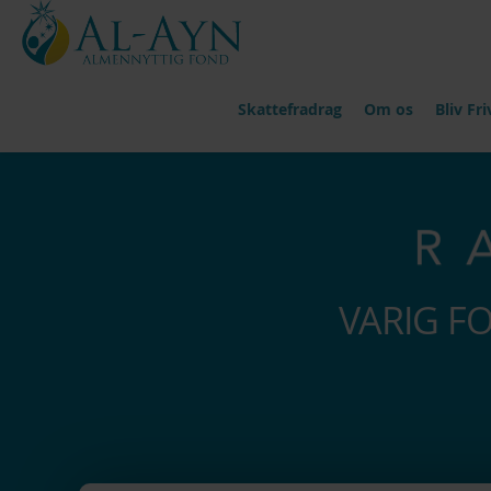
Skattefradrag
Om os
Bliv Friv
VARIG F