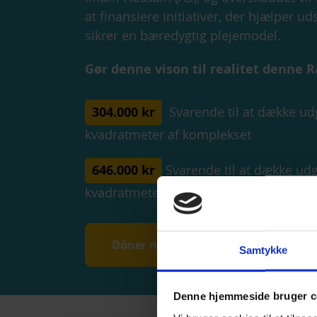
at finansiere initiativer, der hjælper u
sikrer en bæredygtig plejemodel.
Gør denne vison til realitet denne
304.000 kr
Svarende til at dække udg
kvadratmeter af komplekset
646.000 kr
Svarende til at dække udgi
kvadratmeter af en lejlighed
Dóner nu
Samtykke
Denne hjemmeside bruger c