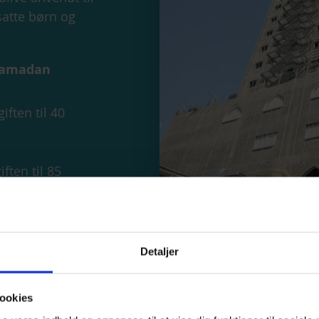
dsatte børn og
 Ramadan
iften til 40
ften til 85
Detaljer
ookies