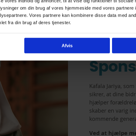
se vores indhold og annoncer, til at vise dig funktioner til sociale
oplysninger om din brug af vores hjemmeside med vores partnere i
ysepartnere. Vores partnere kan kombinere disse data med andr
et fra din brug af deres tjenester.
Kafala
Løben
Afvis
Spons
Kafala Jariya, som
sikrer, at dine bi
hjælper forældre
skaber en varig ind
kommende genera
Ved at hjælpe me