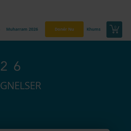
0
n
Muharram 2026
Donér Nu
Khums
IGNELSER