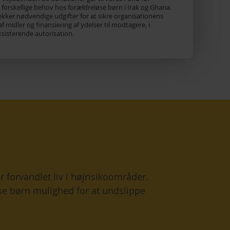
forskellige behov hos forældreløse børn i Irak og Ghana.
ker nødvendige udgifter for at sikre organisationens
f midler og finansiering af ydelser til modtagere, i
isterende autorisation.
r forvandlet liv i højrisikoområder.
øse børn mulighed for at undslippe