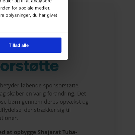
 medier og til at analysere
nden for sociale medier,
e oplysninger, du har givet
 Jariya:
de
Tillad alle
orstøtte
 betyder løbende sponsorstøtte,
drag skaber en varig forandring. Det
løse børn gennem deres opvækst og
flydelse, der strækker sig til
tioner.
d at opbygge Shajarat Tuba-