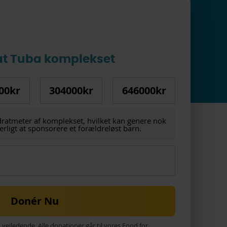
at Tuba komplekset
00kr
304000kr
646000kr
dratmeter af komplekset, hvilket kan genere nok
erligt at sponsorere et forældreløst barn.
Donér Nu
ejledende. Alle donationer går til vores Fond for