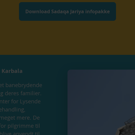
Download Sadaqa Jariya infopakke
i Karbala
 et banebrydende
g deres familier.
ter for Lysende
ehandling,
 meget mere. De
for pilgrimme til
live anvendt til