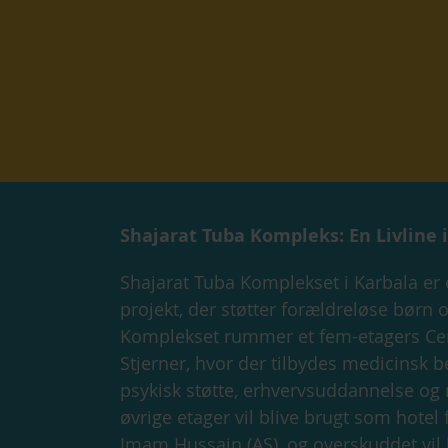
Shajarat Tuba Kompleks: En Livline 
Shajarat Tuba Komplekset i Karbala er
projekt, der støtter forældreløse børn o
Komplekset rummer et fem-etagers Cen
Stjerner, hvor der tilbydes medicinsk b
psykisk støtte, erhvervsuddannelse og
øvrige etager vil blive brugt som hotel 
Imam Hussain (AS), og overskuddet vil b