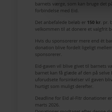
barnets værge, som kan bruge det på
forbindelse med Eid.
Det anbefalede beløb er
150 kr
. pr.
velkommen til at donere et valgfrit b
Hvis du sponsorerer mere end ét barn
donation blive
fordelt ligeligt melle
sponsorerer
.
Eid-gaven vil blive givet til barnets 
barnet kan få glæde af den på selve Ei
uforudsete forsinkelser vil gaven bli
hurtigt som muligt derefter.
Deadline for Eid al-Fitr donationer 
marts 2026.
Donationer modtaget efter denne dato