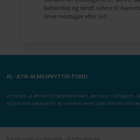
behandlet og sendt videre til barne
blive modtaget efter Eid.
AL-AYN ALMENNYTTIG FOND
Vi mener, at ethvert forældreløst barn, der lever i fattigdom, s
og ikke blot kæmpe for at overleve deres udfordrende omstæ
© Al-Ayn Social Care Foundation | All Rights Reserved