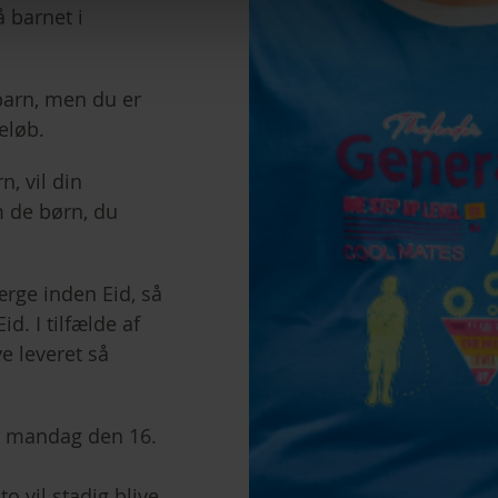
 barnet i
 barn
, men du er
eløb.
, vil din
m de børn, du
værge
inden Eid
, så
d. I tilfælde af
ve leveret så
er mandag den 16.
 vil stadig blive