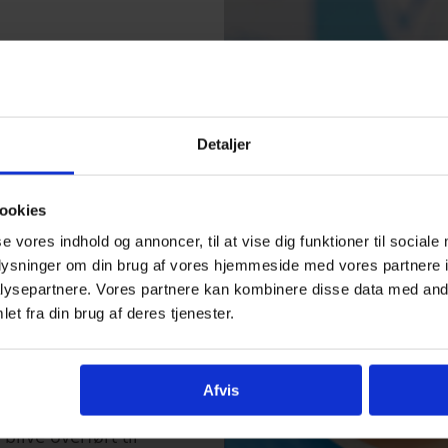
dag, der
gen på
Detaljer
dag er
n, at
ookies
se vores indhold og annoncer, til at vise dig funktioner til sociale
oplysninger om din brug af vores hjemmeside med vores partnere i
giver
ysepartnere. Vores partnere kan kombinere disse data med andr
som Eid-
et fra din brug af deres tjenester.
Afvis
give en Eid-gave
blive overført til