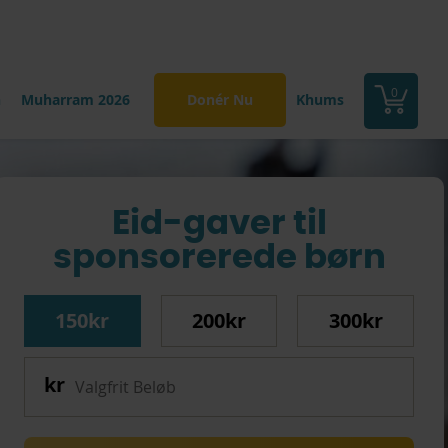
0
n
Muharram 2026
Donér Nu
Khums
Eid-gaver til
sponsorerede børn
150kr
200kr
300kr