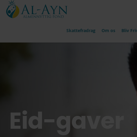
Skattefradrag
Om os
Bliv Friv
Eid-gaver