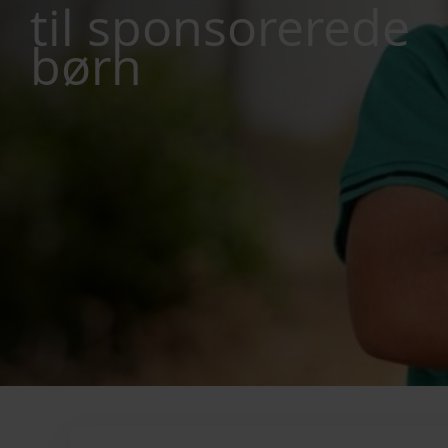
til sponsorerede
børn