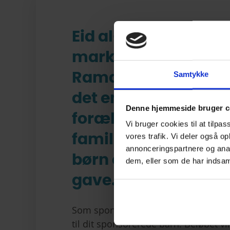
Eid al-Fitr er en fest
markerer afslutnin
Samtykke
Ramadan. På denne 
det en smuk traditio
Denne hjemmeside bruger c
forældre og
Vi bruger cookies til at tilpas
vores trafik. Vi deler også 
familiemedlemmer 
annonceringspartnere og anal
børn en pengegave 
dem, eller som de har indsaml
gave.
Som sponsor har du mulighed for at 
til dit sponsorerede barn. Beløbet vil 