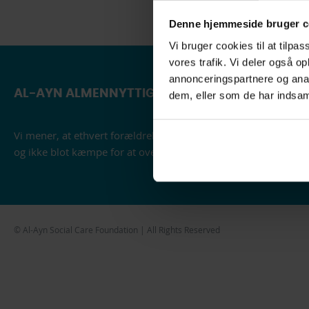
Denne hjemmeside bruger c
Vi bruger cookies til at tilpas
vores trafik. Vi deler også 
annonceringspartnere og anal
AL-AYN ALMENNYTTIG FOND
dem, eller som de har indsaml
Vi mener, at ethvert forældreløst barn, der lever i fattigdom, s
og ikke blot kæmpe for at overleve deres udfordrende omstæ
© Al-Ayn Social Care Foundation | All Rights Reserved