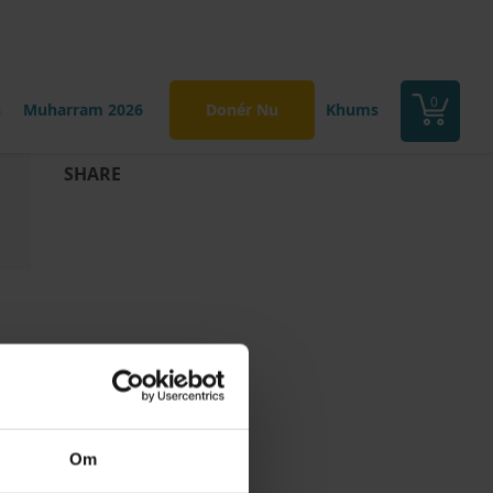
0
n
Muharram 2026
Donér Nu
Khums
SHARE
Om