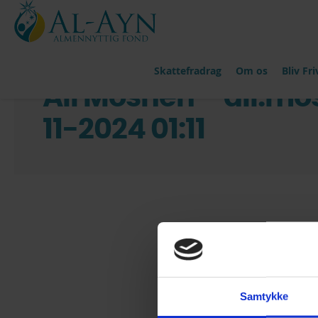
Skattefradrag
Om os
Bliv Friv
Ali Moshen – ali.m
11-2024 01:11
Samtykke