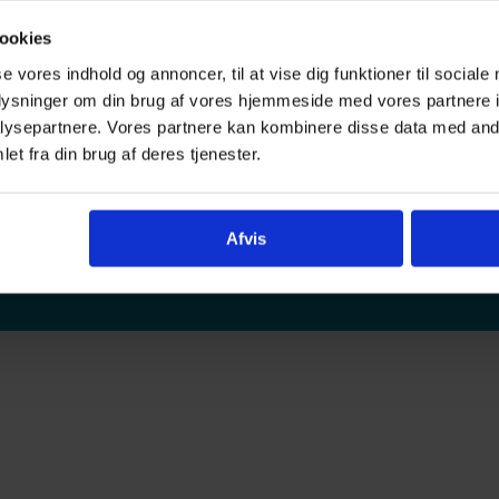
ookies
se vores indhold og annoncer, til at vise dig funktioner til sociale
oplysninger om din brug af vores hjemmeside med vores partnere i
ysepartnere. Vores partnere kan kombinere disse data med andr
FOLLOW US
et fra din brug af deres tjenester.
kal have mulighed for at trives
2026 - Copyright All Rights Rese
Afvis
ndigheder.