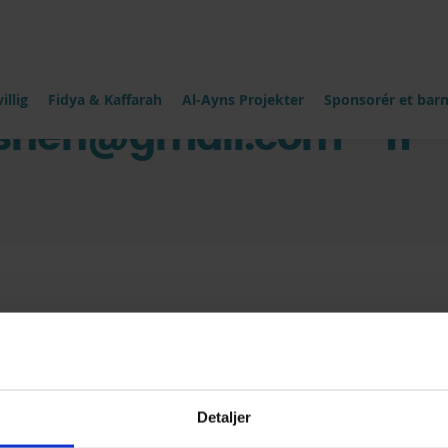
illig
Fidya & Kaffarah
Al-Ayns Projekter
Sponsorér et bar
oshen@gmail.com – 11-
Related
Detaljer