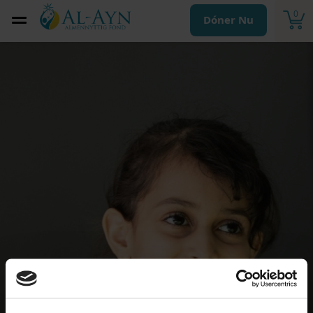
0
Dóner Nu