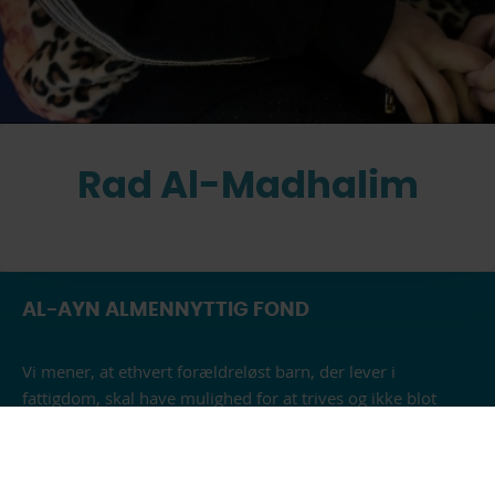
Rad Al-Madhalim
AL-AYN ALMENNYTTIG FOND
Vi mener, at ethvert forældreløst barn, der lever i
fattigdom, skal have mulighed for at trives og ikke blot
kæmpe for at overleve deres udfordrende
omstændigheder.