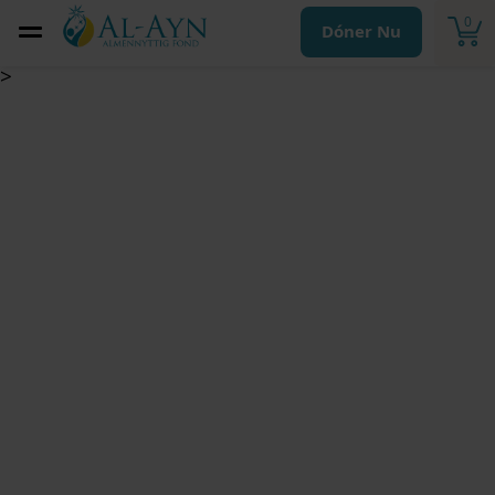
0
Dóner Nu
>
Sponsorship Fund –
Ghana