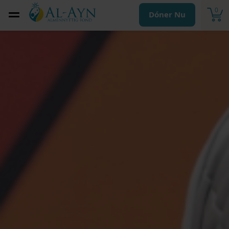
0
Dóner Nu